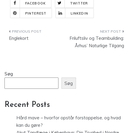
FACEBOOK
TWITTER
PINTEREST
LINKEDIN
Indlægsnavigation
Englekort
Friluftsliv og Teambuilding:
Århus’ Naturlige Tilgang
Søg
Søg
Recent Posts
Hård mave – hvorfor opstår forstoppelse, og hvad
kan du gøre?
Akut Tandlæge i København: Din Tryghed i Nordre