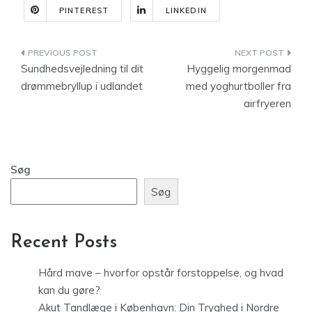
PINTEREST
LINKEDIN
Indlægsnavigation
Sundhedsvejledning til dit
Hyggelig morgenmad
drømmebryllup i udlandet
med yoghurtboller fra
airfryeren
Søg
Søg
Recent Posts
Hård mave – hvorfor opstår forstoppelse, og hvad
kan du gøre?
Akut Tandlæge i København: Din Tryghed i Nordre