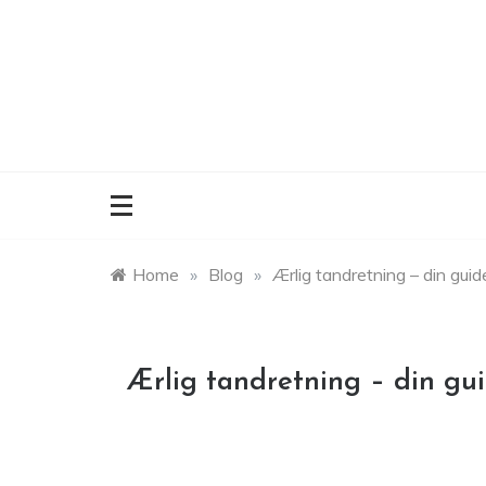
Skip
to
content
Home
»
Blog
»
Ærlig tandretning – din guide
Ærlig tandretning – din gui