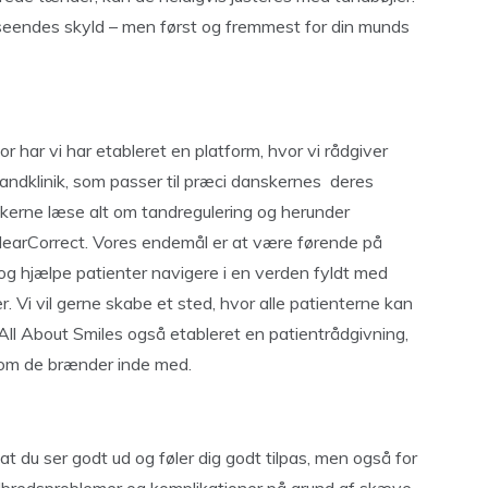
udseendes skyld – men først og fremmest for din munds
or har vi har etableret en platform, hvor vi rådgiver
andklinik, som passer til præci danskernes deres
kerne læse alt om tandregulering og herunder
 ClearCorrect. Vores endemål er at være førende på
r og hjælpe patienter navigere i en verden fyldt med
r. Vi vil gerne skabe et sted, hvor alle patienterne kan
 All About Smiles også etableret en patientrådgivning,
 som de brænder inde med.
 at du ser godt ud og føler dig godt tilpas, men også for