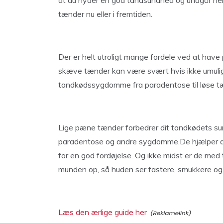
at du nyder en god tandsundhed og undgår he
tænder nu eller i fremtiden.
Der er helt utroligt mange fordele ved at hav
skæve tænder kan være svært hvis ikke umuligt
tandkødssygdomme fra paradentose til løse t
Lige pæne tænder forbedrer dit tandkødets sun
paradentose og andre sygdomme.De hjælper dig 
for en god fordøjelse. Og ikke midst er de med 
munden op, så huden ser fastere, smukkere og 
Læs den ærlige guide her