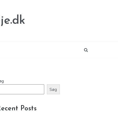
je.dk
øg
Søg
ecent Posts