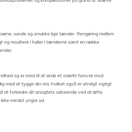
lbredsproblemer og komplikationer på grund af skæve
e pæne, sunde og smukke lige tænder. Rengøring mellem
 og resultere i huller i tænderne samt en række
ænder.
dhed og er med til at skab et stærkt forsvar mod
med at tygge din ma, hvilket også er utroligt vigtigt
til at forbedre dit ansigtets udseende ved at løfte
ikke mindst yngre ud.