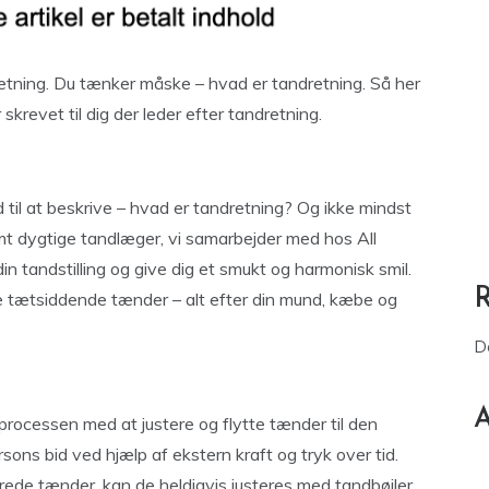
retning. Du tænker måske – hvad er tandretning. Så her
skrevet til dig der leder efter tandretning.
d til at beskrive – hvad er tandretning? Og ikke mindst
mt dygtige tandlæger, vi samarbejder med hos All
n tandstilling og give dig et smukt og harmonisk smil.
tte tætsiddende tænder – alt efter din mund, kæbe og
D
A
processen med at justere og flytte tænder til den
ersons bid ved hjælp af ekstern kraft og tryk over tid.
ede tænder, kan de heldigvis justeres med tandbøjler.