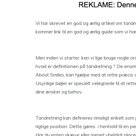
Vi har skrevet en god og ærlig artikel om tand
kommer link til en god og ærlig guide som vi har 
Men inden vi starter, kan vi lige bruge nogle or
hvad er definitionen på tandretning ? De enor
About Smiles, kan hjælpe med at rette præcis di
Usynlige bøjler er specielt velegnede til at re
dine ønsker og behov.
Tandretning kan defineres rimeligt enkelt som 
rigtige position. Dette gøres i henhold til en p
Har du enten skæve eller meget uheldigt placer