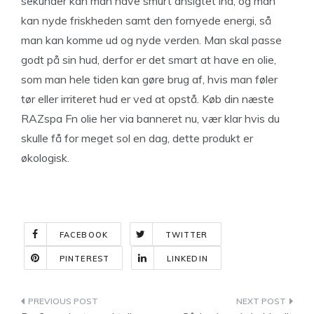
sekunder kan man have smurt ansigtet ind, og man
kan nyde friskheden samt den fornyede energi, så
man kan komme ud og nyde verden. Man skal passe
godt på sin hud, derfor er det smart at have en olie,
som man hele tiden kan gøre brug af, hvis man føler
tør eller irriteret hud er ved at opstå. Køb din næste
RAZspa Fn olie her via banneret nu, vær klar hvis du
skulle få for meget sol en dag, dette produkt er
økologisk.
FACEBOOK
TWITTER
PINTEREST
LINKEDIN
Indlægsnavigation