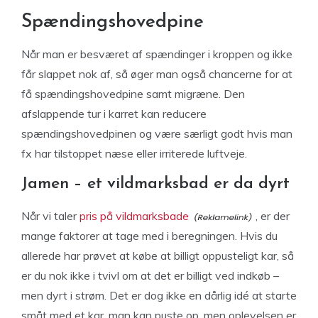
Spændingshovedpine
Når man er besværet af spændinger i kroppen og ikke
får slappet nok af, så øger man også chancerne for at
få spændingshovedpine samt migræne. Den
afslappende tur i karret kan reducere
spændingshovedpinen og være særligt godt hvis man
fx har tilstoppet næse eller irriterede luftveje.
Jamen – et vildmarksbad er da dyrt
Når vi taler
pris på vildmarksbade
, er der
mange faktorer at tage med i beregningen. Hvis du
allerede har prøvet at købe at billigt oppusteligt kar, så
er du nok ikke i tvivl om at det er billigt ved indkøb –
men dyrt i strøm. Det er dog ikke en dårlig idé at starte
småt med et kar, man kan puste op, men oplevelsen er