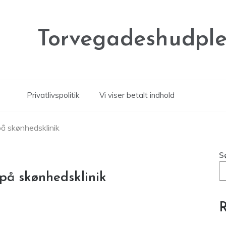
Torvegadeshudple
Privatlivspolitik
Vi viser betalt indhold
på skønhedsklinik
S
 på skønhedsklinik
R