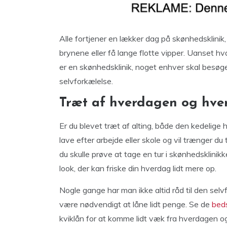
Alle fortjener en lækker dag på skønhedsklinik,
brynene eller få lange flotte vipper. Uanset hv
er en skønhedsklinik, noget enhver skal besøge e
selvforkælelse.
Træt af hverdagen og hve
Er du blevet træt af alting, både den kedelige h
lave efter arbejde eller skole og vil trænger du 
du skulle prøve at tage en tur i skønhedsklini
look, der kan friske din hverdag lidt mere op.
Nogle gange har man ikke altid råd til den selv
være nødvendigt at låne lidt penge. Se de
beds
kviklån for at komme lidt væk fra hverdagen og 