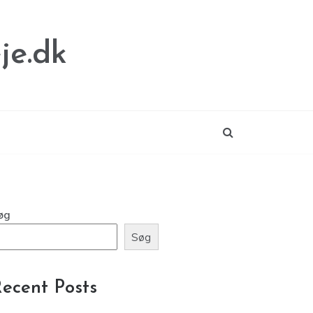
je.dk
øg
Søg
ecent Posts