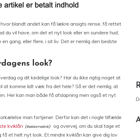
 hvor blandt andet kan få lækre ansigts rense, få rettet
ad du vil have, om det et nyt look eller en sundere hud,
n gang, eller flere, i sit liv. Det er nemlig den bedste
rdagens look?
verdag og dit kedelige look? Har du ikke rigtig noget at
til at komme lidt væk fra det hele? Så er det nemlig, at
kken. Her kan man både få afslapning men også et nyt
D
forkælelse man fortjener. Derfor kan det i nogle tilfælde
A
te kviklån
og overvej, om du skal tage et
få et helt nyt look. Et mindre kviklån kan give dig lov