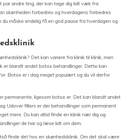
 par andre ting, der kan tage dig lidt væk fra
kan skønheden forbedres og hverdagens forbedres
an du måske endelig få en god pause fra hverdagen og
edsklinik
hedsklinik? Det kan variere fra klinik til klinik, men
ik er blandt andet botox behandlinger. Dette kan
for. Botox er i dag meget populært og du vil derfor
 er permanente, ligesom botox er. Det kan blandt andet
 dag Udover fillers er der behandlinger som permanent
get mere. Du kan altid finde en klinik nær dig og
andlinger de har og læse lidt om dem.
ltså finde det hos en skønhedsklinik. Om det skal være