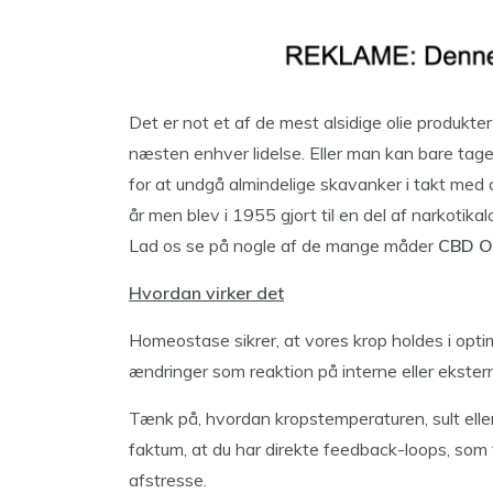
Det er not et af de mest alsidige olie produkte
næsten enhver lidelse. Eller man kan bare ta
for at undgå almindelige skavanker i takt med a
år men blev i 1955 gjort til en del af narkotik
Lad os se på nogle af de mange måder
CBD O
Hvordan virker det
Homeostase sikrer, at vores krop holdes i opti
ændringer som reaktion på interne eller ekster
Tænk på, hvordan kropstemperaturen, sult elle
faktum, at du har direkte feedback-loops, som få
afstresse.