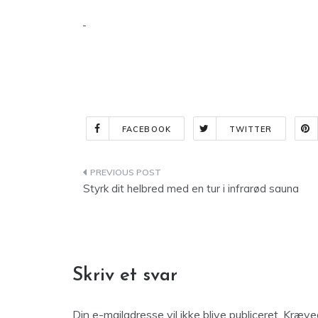
FACEBOOK
TWITTER
Indlægsnavigation
Styrk dit helbred med en tur i infrarød sauna
Skriv et svar
Din e-mailadresse vil ikke blive publiceret.
Kræved