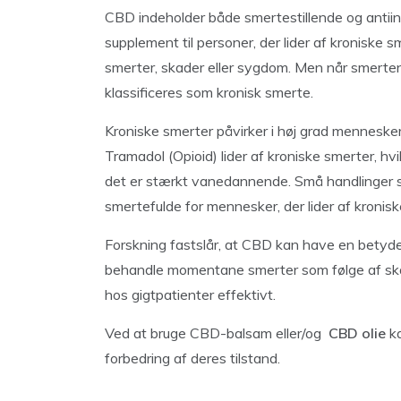
CBD indeholder både smertestillende og antiin
supplement til personer, der lider af kronisk
smerter, skader eller sygdom. Men når smerten
klassificeres som kronisk smerte.
Kroniske smerter påvirker i høj grad menneske
Tramadol (Opioid) lider af kroniske smerter, hvil
det er stærkt vanedannende. Små handlinger som
smertefulde for mennesker, der lider af kroniske
Forskning fastslår, at CBD kan have en betydel
behandle momentane smerter som følge af skad
hos gigtpatienter effektivt.
Ved at bruge CBD-balsam eller/og
CBD olie
ka
forbedring af deres tilstand.