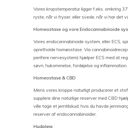
Vores kropstemperatur ligger f.eks. omkring 37°
ryste, når vi fryser, eller svede, når vi har det v
Homeostase og vore Endocannabinoide sy
Vores endocannabinoide system, eller ECS, spill
opretholde homøostase. Via cannabinoidrecept
perifere nervesystem) hjælper ECS med at regu
søvn, hukommelse, fordøjelse og inflammation.
Homeostase & CBD
Mens vores kroppe naturligt producerer et stof
supplere dine naturlige reserver med CBD hjæl
ville tage et jerntilskud, hvis du havde jernman
reserver af endocannabinoider.
Hudpleje