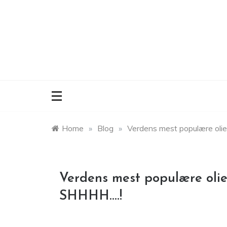
Skip
to
content
Home
»
Blog
»
Verdens mest populære olie
Verdens mest populære olie,
SHHHH….!