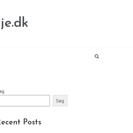
je.dk
øg
Søg
ecent Posts