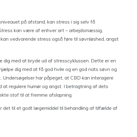
veauet på afstand, kan stress i sig selv få
 Stress kan være af enhver art – arbejdsmæssig,
 kan vedvarende stress også føre til søvnløshed, angst
e dig med at bryde ud af stresscyklussen. Dette er en
hjælpe dig med at få god hvile og en god nats søvn og
et. Undersøgelser har påpeget, at CBD kan interagere
at regulere humør og angst. I betragtning af dets
e stof til at fremme afslapning.
t til et godt lægemiddel til behandling af tilfælde af