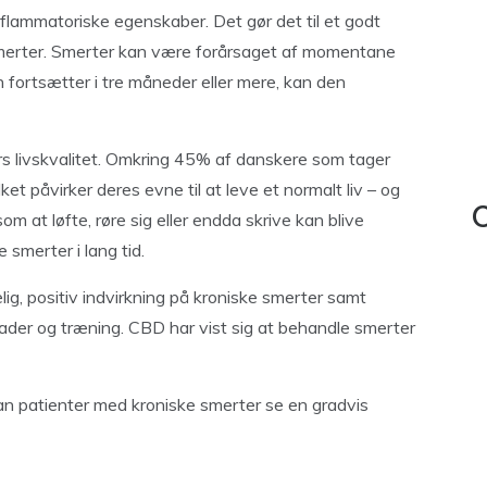
flammatoriske egenskaber. Det gør det til et godt
e smerter. Smerter kan være forårsaget af momentane
 fortsætter i tre måneder eller mere, kan den
rs livskvalitet. Omkring 45% af danskere som tager
ket påvirker deres evne til at leve et normalt liv – og
C
 at løfte, røre sig eller endda skrive kan blive
 smerter i lang tid.
ig, positiv indvirkning på kroniske smerter samt
er og træning. CBD har vist sig at behandle smerter
n patienter med kroniske smerter se en gradvis