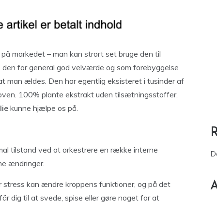
r på markedet – man kan strort set bruge den til
ge den for general god velværde og som forebyggelse
t man ældes. Den har egentlig eksisteret i tusinder af
aloven. 100% plante ekstrakt uden tilsætningsstoffer.
lie
kunne hjælpe os på.
mal tilstand ved at orkestrere en række interne
D
ne ændringer.
r stress kan ændre kroppens funktioner, og på det
A
r dig til at svede, spise eller gøre noget for at