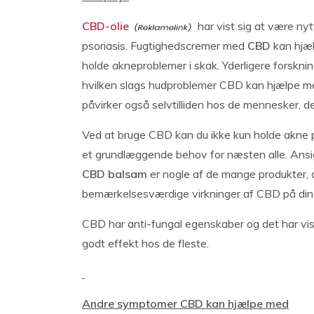
CBD-olie
har vist sig at være ny
psoriasis. Fugtighedscremer med
CBD
kan hjæl
holde akneproblemer i skak. Yderligere forskni
hvilken slags hudproblemer CBD kan hjælpe me
påvirker også selvtilliden hos de mennesker, de
Ved at bruge CBD kan du ikke kun holde akne 
et grundlæggende behov for næsten alle. Ansi
CBD balsam
er nogle af de mange produkter, d
bemærkelsesværdige virkninger af CBD på din
CBD har anti-fungal egenskaber og det har vi
godt effekt hos de fleste.
Andre symptomer CBD kan hjælpe med