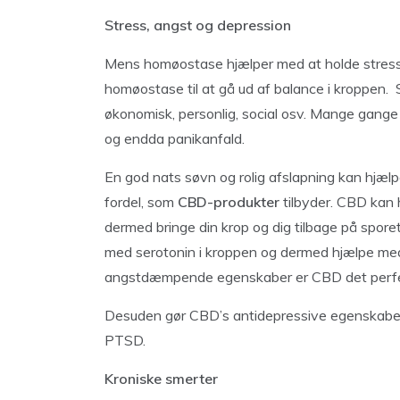
Stress, angst og depression
Mens homøostase hjælper med at holde stressni
homøostase til at gå ud af balance i kroppen.
økonomisk, personlig, social osv. Mange gange
og endda panikanfald.
En god nats søvn og rolig afslapning kan hjælp
fordel, som
CBD-produkter
tilbyder. CBD kan 
dermed bringe din krop og dig tilbage på spor
med serotonin i kroppen og dermed hjælpe med 
angstdæmpende egenskaber er CBD det perfekt
Desuden gør CBD’s antidepressive egenskaber de
PTSD.
Kroniske smerter