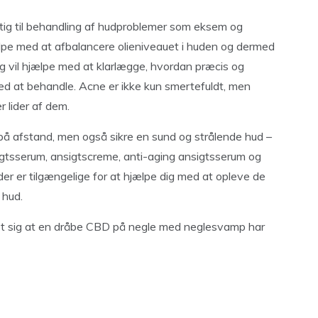
ttig til behandling af hudproblemer som eksem og
pe med at afbalancere olieniveauet i huden og dermed
ng vil hjælpe med at klarlægge, hvordan præcis og
d at behandle. Acne er ikke kun smertefuldt, men
r lider af dem.
på afstand, men også sikre en sund og strålende hud –
gtsserum, ansigtscreme, anti-aging ansigtsserum og
er er tilgængelige for at hjælpe dig med at opleve de
 hud.
st sig at en dråbe CBD på negle med neglesvamp har